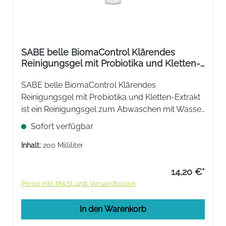
SABE belle BiomaControl Klärendes
Reinigungsgel mit Probiotika und Kletten-
Extrakt
SABE belle BiomaControl Klärendes
Reinigungsgel mit Probiotika und Kletten-Extrakt
ist ein ​Reinigungsgel zum Abwaschen mit Wasser.
Klärt die Haut und bringt sie wieder ins
Sofort verfügbar
Gleichgewicht. Die Haut fühlt sich anschließend
frisch und rein an.
Inhalt:
200 Milliliter
14,20 €*
Preise inkl. MwSt. zzgl. Versandkosten
In den Warenkorb