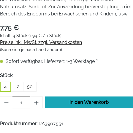
Natriumsalz, Sorbitol. Zur Anwendung bei Verstopfungen im
Bereich des Enddarms bei Erwachsenen und Kindern, usw.
7,75 €
Inhalt:
4 Stück
(1,94 € / 1 Stück)
Preise inkl. MwSt. zzgl. Versandkosten
(Kann sich je nach Land ändern)
Sofort verfügbar, Lieferzeit: 1-3 Werktage ⁴
auswählen
Stück
4
12
50
Produkt Anzahl: Gib den gewünschten Wert 
In den Warenkorb
Produktnummer:
RA3907551