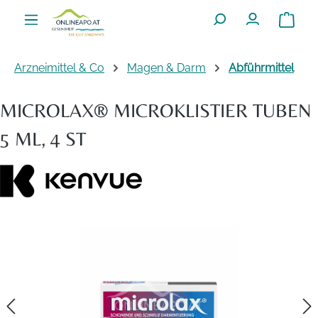
Zum Hauptinhalt springen
Warenko
Arzneimittel & Co
Magen & Darm
Abführmittel
MICROLAX® MICROKLISTIER TUBEN
5 ML, 4 ST
Bildergalerie überspringen