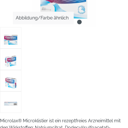
Abbildung/Farbe ähnlich
Microlax® Microklistier ist ein rezeptfreies Arzneimittel mit
den Wirkstoffen: Natriumcitrat, Dodecyl(sulfoacetat)-