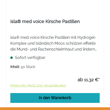
isla® med voice Kirsche Pastillen
isla® med voice Kirsche Pastillen mit Hydrogel-
Komplex und Isländisch Moos schützen effektiv
die Mund- und Rachenschleimhaut und lindern
Hals- und Schluckbeschwerden sowie
Sofort verfügbar
Hustenreiz. Mit fruchtigem Geschmack nach
Kirsche.
Inhalt:
50 Stück
ab 11,32 €*
Preise inkl. MwSt. zzgl. Versandkosten
In den Warenkorb