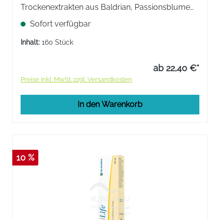
Trockenextrakten aus Baldrian, Passionsblume
und Hopfenblüten. Zur Anwendung bei leichten
Sofort verfügbar
Symptomen von mentalem Stress und nervös
bedingten Schlafstörungen.
Inhalt:
160 Stück
ab 22,40 €*
Preise inkl. MwSt. zzgl. Versandkosten
In den Warenkorb
10 %