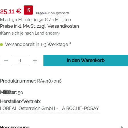
%
25,11 €
27,90 €
(10% gespart)
Inhalt:
50 Milliliter
(0,50 € / 1 Milliliter)
Preise inkl. MwSt. zzgl. Versandkosten
(Kann sich je nach Land ändern)
Versandbereit in 1-3 Werktage ⁴
Produkt Anzahl: Gib den gewünschten Wert 
In den Warenkorb
Produktnummer:
RA5387096
Milliliter:
50
Hersteller/Vertrieb:
L’OREAL Österreich GmbH - LA ROCHE-POSAY
Beschreibung