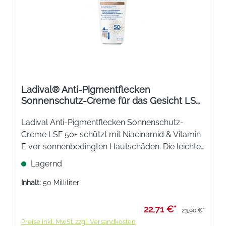
Ladival® Anti-Pigmentflecken
Sonnenschutz-Creme für das Gesicht LSF
50 +
Ladival Anti-Pigmentflecken Sonnenschutz-
Creme LSF 50+ schützt mit Niacinamid & Vitamin
E vor sonnenbedingten Hautschäden. Die leichte
Formel reduziert bestehende Flecken und beugt
Lagernd
neuen vor. Ideal als tägliche Make-up-Basis für
das Gesicht.
Inhalt:
50 Milliliter
22,71 €*
23,90 €*
Preise inkl. MwSt. zzgl. Versandkosten