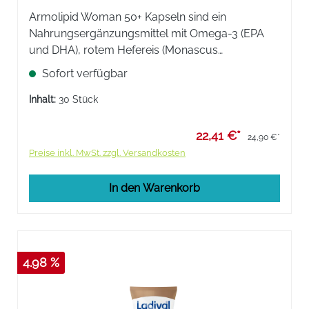
Armolipid Woman 50+ Kapseln sind ein
Nahrungsergänzungsmittel mit Omega-3 (EPA
und DHA), rotem Hefereis (Monascus
purpureus), Folsäure, Vitamin B6, Coenzym Q10
Sofort verfügbar
und Astaxanthinreichem Oleoresin aus der
Haematococcus pluvialis-Alge.
Inhalt:
30 Stück
22,41 €*
24,90 €*
Preise inkl. MwSt. zzgl. Versandkosten
In den Warenkorb
4.98 %