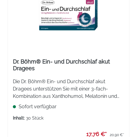
Dr. Böhm® Ein- und Durchschlaf akut
Dragees
Die Dr. Böhm® Ein- und Durchschlaf akut
Dragees unterstützen Sie mit einer 3-fach-
Kombination aus Xanthohumol, Melatonin und
Baldrian bei akuten Schlafproblemen – ohne
Sofort verfügbar
Müdigkeit am nächsten Morgen oder
Abhängigkeitseffekte.
Inhalt:
30 Stück
17,76 €*
20,90 €*