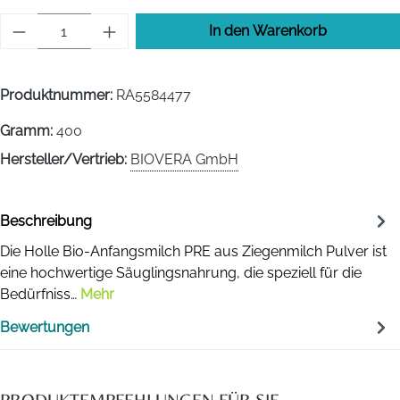
Produkt Anzahl: Gib den gewünschten Wert 
In den Warenkorb
Produktnummer:
RA5584477
Gramm:
400
Hersteller/Vertrieb:
BIOVERA GmbH
Beschreibung
Die Holle Bio-Anfangsmilch PRE aus Ziegenmilch Pulver ist
eine hochwertige Säuglingsnahrung, die speziell für die
Bedürfniss…
Mehr
Bewertungen
PRODUKTEMPFEHLUNGEN FÜR SIE