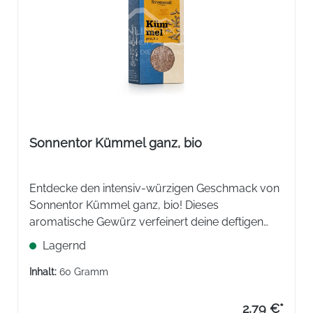
Sonnentor Kümmel ganz, bio
Entdecke den intensiv-würzigen Geschmack von
Sonnentor Kümmel ganz, bio! Dieses
aromatische Gewürz verfeinert deine deftigen
Gerichte wie Schweinsbraten, Sauerkraut,
Lagernd
Kartoffeln und Suppen. Auch in Brot und
Aufstrichen sorgt es für eine herzhafte Note.
Inhalt:
60 Gramm
2,79 €*