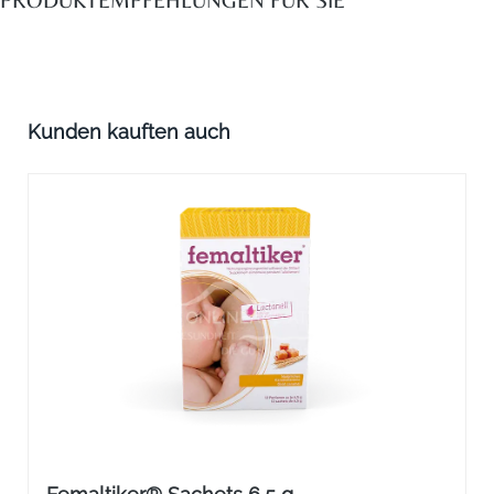
Produktgalerie überspringen
Kunden kauften auch