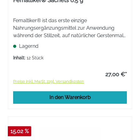
Femaltiker® Sachets 6,5 g
Femaltiker® ist das erste einzige
Nahrungsergänzungsmittel zur Anwendung
während der Stillzeit, auf natürlicher Gerstenmalz
Basis für Mütter. Es enthält einen standardisierten
Lagernd
Gehalt an Beta-Glucan und Karamellaroma.
Inhalt:
12 Stück
27,00 €*
Preise inkl. MwSt. zzgl. Versandkosten
In den Warenkorb
15.02 %