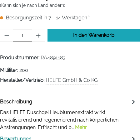
(Kann sich je nach Land ändern)
Besorgungszeit in 7 - 14 Werktagen ³
Produkt Anzahl: Gib den gewünschten Wert 
In den Warenkorb
Produktnummer:
RA4891183
Milliliter:
200
Hersteller/Vertrieb:
HELFE GmbH & Co KG
Beschreibung
Das HELFE Duschgel Heublumenextrakt wirkt
revitalisierend und regenerierend nach körperlichen
Anstrengungen. Erfrischt und b…
Mehr
Bewertungen