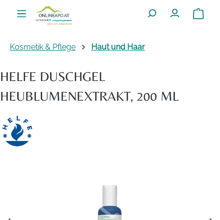
Zum Hauptinhalt springen
Warenko
Kosmetik & Pflege
Haut und Haar
HELFE DUSCHGEL
HEUBLUMENEXTRAKT, 200 ML
Bildergalerie überspringen