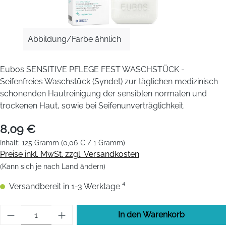
Abbildung/Farbe ähnlich
Eubos SENSITIVE PFLEGE FEST WASCHSTÜCK -
Seifenfreies Waschstück (Syndet) zur täglichen medizinisch
schonenden Hautreinigung der sensiblen normalen und
trockenen Haut, sowie bei Seifenunverträglichkeit.
8,09 €
Inhalt:
125 Gramm
(0,06 € / 1 Gramm)
Preise inkl. MwSt. zzgl. Versandkosten
(Kann sich je nach Land ändern)
Versandbereit in 1-3 Werktage ⁴
Produkt Anzahl: Gib den gewünschten Wert 
In den Warenkorb