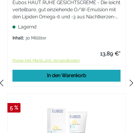
Eubos HAUT RUHE GESICHTSCREME - Die leicht
verteilbare, gut einziehende O/W-Emulsion mit
den Lipiden Omega-6 und -3 aus Nachtkerzen-
und Echiumöl, mit Vitaminkomplex ist eine
Lagernd
medizinische Gesichtspflege für die zarte Kinder-
und Baby-Haut.
Inhalt:
30 Milliliter
13,89 €*
Preise inkl. MwSt. zzgl. Versandkosten
In den Warenkorb
5 %