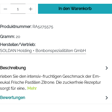
Produkt Anzahl: Gib den gewünschten Wert 
In den Warenkorb
Produktnummer:
RA5275575
Gramm:
20
Hersteller/Vertrieb:
SOLDAN Holding + Bonbonspezialitäten GmbH
Beschreibung
rleben Sie den intensiv-fruchtigen Geschmack der Em-
eukal Frische Pastillen Zitrone. Die zuckerfreie Rezeptur
sorgt für eine…
Mehr
Bewertungen