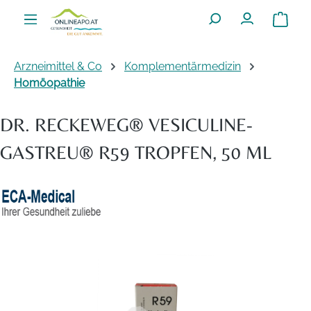
Zum Hauptinhalt springen
Warenko
Arzneimittel & Co
Komplementärmedizin
Homöopathie
DR. RECKEWEG® VESICULINE-
GASTREU® R59 TROPFEN, 50 ML
Bildergalerie überspringen