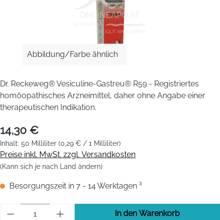
Abbildung/Farbe ähnlich
Dr. Reckeweg® Vesiculine-Gastreu® R59 - Registriertes
homöopathisches Arzneimittel, daher ohne Angabe einer
therapeutischen Indikation.
14,30 €
Inhalt:
50 Milliliter
(0,29 € / 1 Milliliter)
Preise inkl. MwSt. zzgl. Versandkosten
(Kann sich je nach Land ändern)
Besorgungszeit in 7 - 14 Werktagen ³
Produkt Anzahl: Gib den gewünschten Wert 
In den Warenkorb