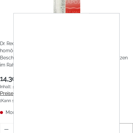
Abbildung/Farbe ähnlich
Dr. Reckeweg Influenza-Gastreu R6 Tropfen ist eine
homöopathische Arzneispezialität zur Linderung von
Beschwerden wie Schnupfen, Husten und Kopfschmerzen
im Rahmen einer Erkältung.
14,30 €
Inhalt:
50 Milliliter
(0,29 € / 1 Milliliter)
Preise inkl. MwSt. zzgl. Versandkosten
(Kann sich je nach Land ändern)
Momentan nicht verfügbar