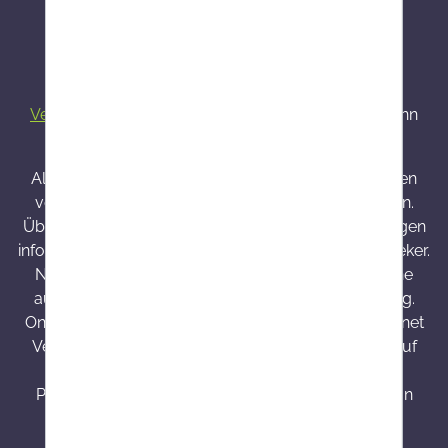
Alle Preise inkl. gesetzl. Mehrwertsteuer zzgl.
Versandkosten
und ggf. Nachnahmegebühren, wenn
nicht anders angegeben.
Alle bei Onlineapo angebotenen Arzneimittel werden
von Österreich versendet und sind dort zugelassen.
Über Wirkung und mögliche unerwünschte Wirkungen
informieren Gebrauchsinformation, Arzt oder Apotheker.
Nahrungsergänzungsmittel sind kein Ersatz für eine
ausgewogene und abwechslungsreiche Ernährung.
Onlineapo.at ist eine in Österreich zugelassene Internet
Versandapotheke mit Hauptsitz in Österreich. Die auf
onlineapo.at zur Verfügung gestellten
Produktinformationen richten sich ausschließlich an
Kunden aus Österreich.