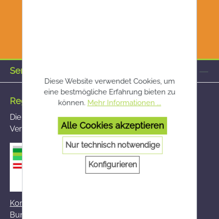
Service-Hotline
Diese Website verwendet Cookies, um
eine bestmögliche Erfahrung bieten zu
Registrierte Versandapotheke
können.
Mehr Informationen ...
Die von Ihnen aufgerufene Versandapotheke ist im
Alle Cookies akzeptieren
Versandapothekenregister des BASG registriert
Nur technisch notwendige
Konfigurieren
Kontakt zum BASG
Bundesamt für Sicherheit im Gesundheitswesen