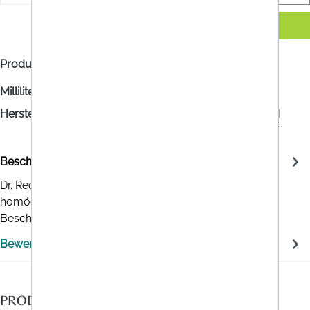
Benachrichtigen Sie mich
Produktnummer:
RA1294860
Milliliter:
50
Hersteller/Vertrieb:
Aponova Pharma HandelsgesmbH
Beschreibung
Dr. Reckeweg Influenza-Gastreu R6 Tropfen ist eine
homöopathische Arzneispezialität zur Linderung von
Beschwerden wie Schnup…
Mehr
Bewertungen
PRODUKTEMPFEHLUNGEN FÜR SIE