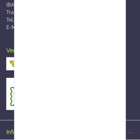
(BASG), AGES-Medizinmarktaufsicht (AGES MEA)
Traisengasse 5, A-1200 Wien
Tel.:
+43 (0)50 555-36111
E-Mail:
fernabsatz@ages.at
Versand durch die österreichische Post
Informationen