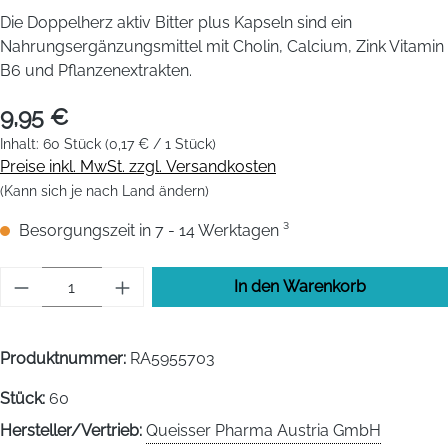
Die Doppelherz aktiv Bitter plus Kapseln sind ein
Nahrungsergänzungsmittel mit Cholin, Calcium, Zink Vitamin
B6 und Pflanzenextrakten.
9,95 €
Inhalt:
60 Stück
(0,17 € / 1 Stück)
Preise inkl. MwSt. zzgl. Versandkosten
(Kann sich je nach Land ändern)
Besorgungszeit in 7 - 14 Werktagen ³
Produkt Anzahl: Gib den gewünschten Wert 
In den Warenkorb
Produktnummer:
RA5955703
Stück:
60
Hersteller/Vertrieb:
Queisser Pharma Austria GmbH