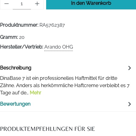
Produkt Anzahl: Gib den gewünschten Wert 
In den Warenkorb
Produktnummer:
RA5762387
Gramm:
20
Hersteller/Vertrieb:
Arando OHG
Beschreibung
DinaBase 7 ist ein professionelles Haftmittel für dritte
Zähne. Anders als herkömmliche Haftcreme verbleibt es 7
Tage auf de…
Mehr
Bewertungen
PRODUKTEMPFEHLUNGEN FÜR SIE