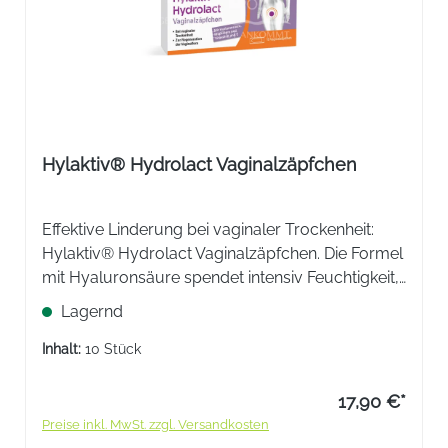
Hylaktiv® Hydrolact Vaginalzäpfchen
Effektive Linderung bei vaginaler Trockenheit:
Hylaktiv® Hydrolact Vaginalzäpfchen. Die Formel
mit Hyaluronsäure spendet intensiv Feuchtigkeit,
während Milchsäure den natürlichen pH-Wert
Lagernd
reguliert und die Vaginalflora stärkt. Für
Regeneration und Schutz.
Inhalt:
10 Stück
17,90 €*
Preise inkl. MwSt. zzgl. Versandkosten