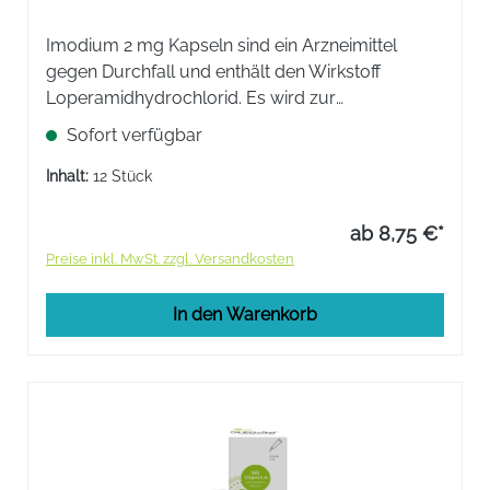
Imodium 2 mg Kapseln sind ein Arzneimittel
gegen Durchfall und enthält den Wirkstoff
Loperamidhydrochlorid. Es wird zur
symptomatischen Behandlung von akuten
Sofort verfügbar
Durchfällen für Jugendliche ab 12 Jahren und
Erwachsene verwendet.
Inhalt:
12 Stück
ab 8,75 €*
Preise inkl. MwSt. zzgl. Versandkosten
In den Warenkorb