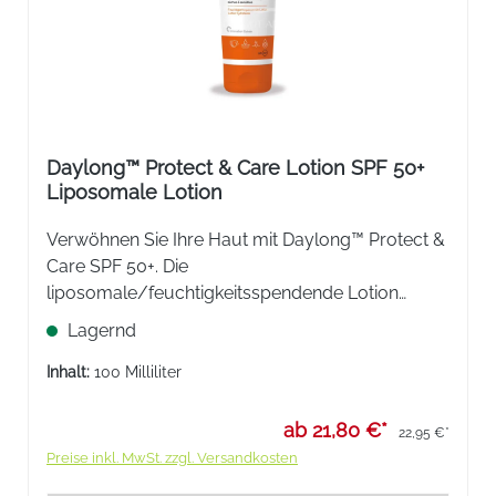
Daylong™ Protect & Care Lotion SPF 50+
Liposomale Lotion
Verwöhnen Sie Ihre Haut mit Daylong™ Protect &
Care SPF 50+. Die
liposomale/feuchtigkeitsspendende Lotion
pflegt intensiv und schützt zuverlässig vor Sonne.
Lagernd
Schnelleinziehende Formel mit Lichtschutzfaktor
50+ gegen UVA- und UVB Strahlung.
Inhalt:
100 Milliliter
ab 21,80 €*
22,95 €*
Preise inkl. MwSt. zzgl. Versandkosten