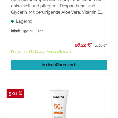
entwickelt und pflegt mit Dexpanthenol und
Glycerin. Mit beruhigende Aloe Vera, Vitamin E,
sofortigem UVA- und UVB-Schutz , effektiven
Lagernd
Zellschutz und beugen sonnenbedingter
Hautalterung vor.
Inhalt:
150 Milliliter
26,22 €*
27,60 €*
Preise inkl. MwSt. zzgl. Versandkosten
In den Warenkorb
5.01 %