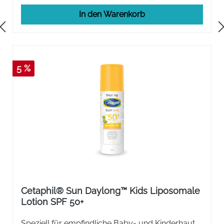
In den Warenkorb
5 %
Cetaphil® Sun Daylong™ Kids Liposomale
Lotion SPF 50+
Speziell für empfindliche Baby- und Kinderhaut