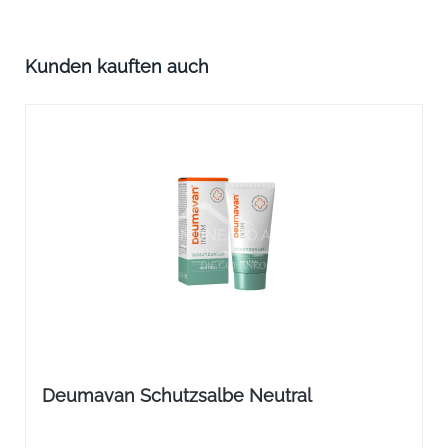
Produktgalerie überspringen
Kunden kauften auch
Deumavan Schutzsalbe Neutral