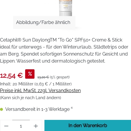
Abbildung/Farbe ähnlich
Cetaphil® Sun DaylongTM "To Go" SPF50+ Creme & Stick
ideal für unterwegs - für den Winterurlaub, Städtetrips oder
am Berg. Spendet sofortigen Sonnenschutz für Gesicht und
Lippen. Wasserfest und dermatologisch getestet.
%
12,54 €
13,20 €
(5% gespart)
Inhalt:
20 Milliliter
(0,63 € / 1 Milliliter)
Preise inkl. MwSt. zzgl. Versandkosten
(Kann sich je nach Land ändern)
Versandbereit in 1-3 Werktage ⁴
Produkt Anzahl: Gib den gewünschten Wert 
In den Warenkorb