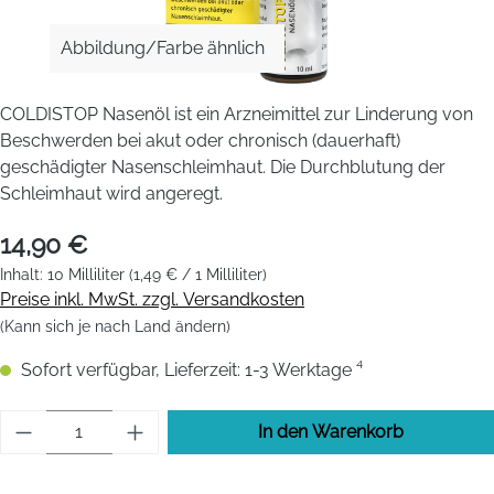
Abbildung/Farbe ähnlich
COLDISTOP Nasenöl ist ein Arzneimittel zur Linderung von
Beschwerden bei akut oder chronisch (dauerhaft)
geschädigter Nasenschleimhaut. Die Durchblutung der
Schleimhaut wird angeregt.
14,90 €
Inhalt:
10 Milliliter
(1,49 € / 1 Milliliter)
Preise inkl. MwSt. zzgl. Versandkosten
(Kann sich je nach Land ändern)
Sofort verfügbar, Lieferzeit: 1-3 Werktage ⁴
Produkt Anzahl: Gib den gewünschten Wert 
In den Warenkorb