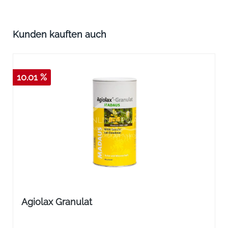
Produktgalerie überspringen
Kunden kauften auch
10.01 %
Agiolax Granulat