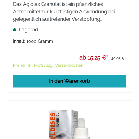
Das Agiolax Granulat ist ein pflanzliches
Arzneimittel zur kurzfristigen Anwendung bei
gelegentlich auftretender Verstopfung
(Obstipation) mit Samen und Samenschalen des
Lagernd
Indischen Flohsamens und Tinnevelly-
Sennesfrüchte.
Inhalt:
1000 Gramm
ab 15,25 €*
49,95 €*
Preise inkl. MwSt. zzgl. Versandkosten
In den Warenkorb