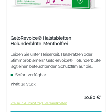
GeloRevoice® Halstabletten
Holunderblüte-Mentholfrei
Leiden Sie unter Heiserkeit, Halskratzen oder
Stimmproblemen? GeloRevoice® Holunderblüte
legt einen befeuchtenden Schutzfilm auf die
Schleimhaut. Die mentholfreie Formel sorgt für
Sofort verfügbar
eine spürbar schnelle Linderung und
Regeneration. Ideal für Vielredner!
Inhalt:
20 Stück
10,80 €*
Preise inkl. MwSt. zzgl. Versandkosten