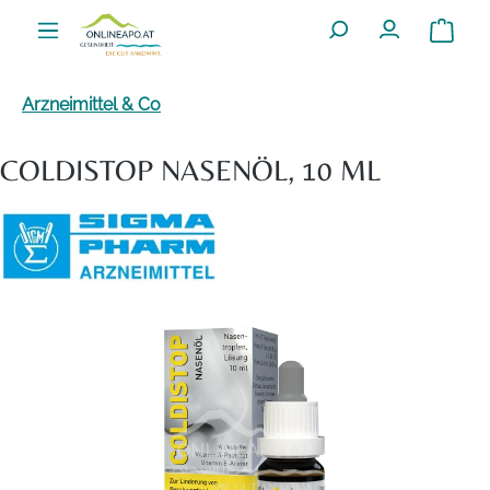
Zum Hauptinhalt springen
Warenko
Arzneimittel & Co
COLDISTOP NASENÖL, 10 ML
Bildergalerie überspringen