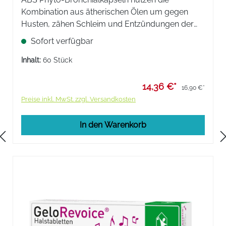
Kombination aus ätherischen Ölen um gegen
Husten, zähen Schleim und Entzündungen der
Atemwege vorzugehen. Die Kapseln sind
Sofort verfügbar
besonders gut verträglich und lindern die
Symptome von gereizten Atemwegen.
Inhalt:
60 Stück
14,36 €*
16,90 €*
Preise inkl. MwSt. zzgl. Versandkosten
In den Warenkorb