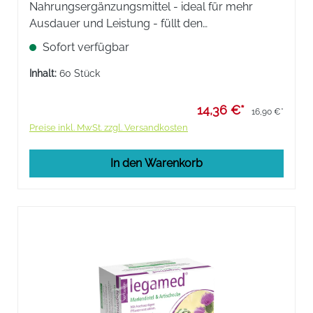
Nahrungsergänzungsmittel - ideal für mehr
Ausdauer und Leistung - füllt den
Magnesiumspeicher nachhaltig auf. Für Muskeln
Sofort verfügbar
und Energiestoffwechsel plus Kalium und Vitamin
C.
Inhalt:
60 Stück
14,36 €*
16,90 €*
Preise inkl. MwSt. zzgl. Versandkosten
In den Warenkorb