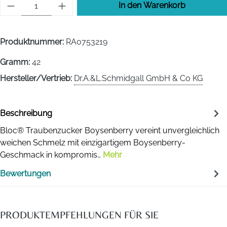
Produkt Anzahl: Gib den gewünschten Wert 
In den Warenkorb
Produktnummer:
RA0753219
Gramm:
42
Hersteller/Vertrieb:
Dr.A.&L.Schmidgall GmbH & Co KG
Beschreibung
Bloc® Traubenzucker Boysenberry vereint unvergleichlich
weichen Schmelz mit einzigartigem Boysenberry-
Geschmack in kompromis…
Mehr
Bewertungen
PRODUKTEMPFEHLUNGEN FÜR SIE