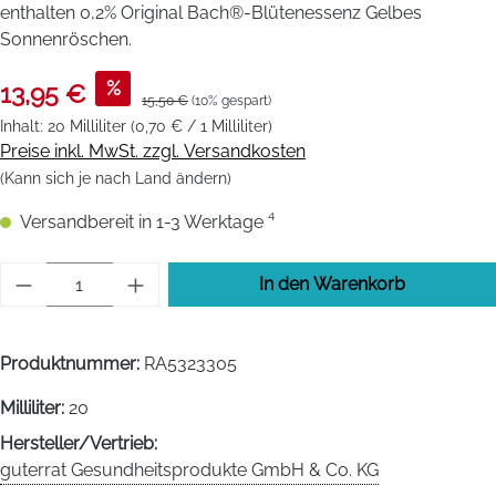
enthalten 0,2% Original Bach®-Blütenessenz Gelbes
Sonnenröschen.
%
13,95 €
15,50 €
(10% gespart)
Inhalt:
20 Milliliter
(0,70 € / 1 Milliliter)
Preise inkl. MwSt. zzgl. Versandkosten
(Kann sich je nach Land ändern)
Versandbereit in 1-3 Werktage ⁴
Produkt Anzahl: Gib den gewünschten Wert 
In den Warenkorb
Produktnummer:
RA5323305
Milliliter:
20
Hersteller/Vertrieb:
guterrat Gesundheitsprodukte GmbH & Co. KG