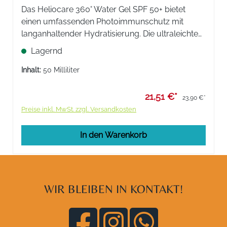
Das Heliocare 360° Water Gel SPF 50+ bietet
einen umfassenden Photoimmunschutz mit
langanhaltender Hydratisierung. Die ultraleichte
Gel-Textur sorgt für ein seidig glattes Hautgefühl
Lagernd
und zieht schnell ein.
Inhalt:
50 Milliliter
21,51 €*
23,90 €*
Preise inkl. MwSt. zzgl. Versandkosten
In den Warenkorb
WIR BLEIBEN IN KONTAKT!