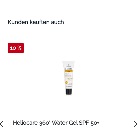
Produktgalerie überspringen
Kunden kauften auch
10 %
Heliocare 360° Water Gel SPF 50+