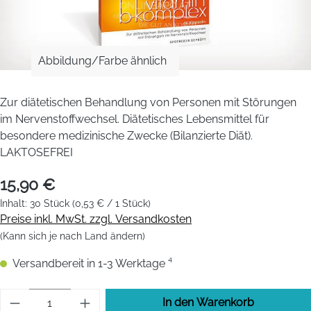
Abbildung/Farbe ähnlich
Zur diätetischen Behandlung von Personen mit Störungen
im Nervenstoffwechsel. Diätetisches Lebensmittel für
besondere medizinische Zwecke (Bilanzierte Diät).
LAKTOSEFREI
15,90 €
Inhalt:
30 Stück
(0,53 € / 1 Stück)
Preise inkl. MwSt. zzgl. Versandkosten
(Kann sich je nach Land ändern)
Versandbereit in 1-3 Werktage ⁴
Produkt Anzahl: Gib den gewünschten Wert 
In den Warenkorb