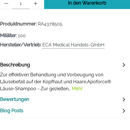
Produkt Anzahl: Gib den gewünschten Wert 
In den Warenkorb
Produktnummer:
RA4378505
Milliliter:
100
Hersteller/Vertrieb:
ECA Medical Handels-GmbH
Beschreibung
Zur effektiven Behandlung und Vorbeugung von
Läusebefall auf der Kopfhaut und Haare.Apoforce®
Läuse-Shampoo - Zur gezielten…
Mehr
Bewertungen
Blog Posts