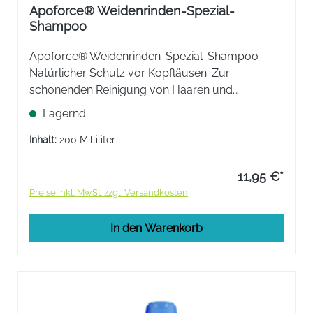
Apoforce® Weidenrinden-Spezial-
Shampoo
Apoforce® Weidenrinden-Spezial-Shampoo -
Natürlicher Schutz vor Kopfläusen. Zur
schonenden Reinigung von Haaren und
Kopfhaut. Das Waschen mit Weidenrinden-
Lagernd
Spezial-Shampoo verhindert einen Befall mit
Kopfläusen.
Inhalt:
200 Milliliter
11,95 €*
Preise inkl. MwSt. zzgl. Versandkosten
In den Warenkorb