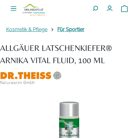
Zum Hauptinhalt springen
Warenko
Kosmetik & Pflege
Für Sportler
ALLGÄUER LATSCHENKIEFER®
ARNIKA VITAL FLUID, 100 ML
Bildergalerie überspringen