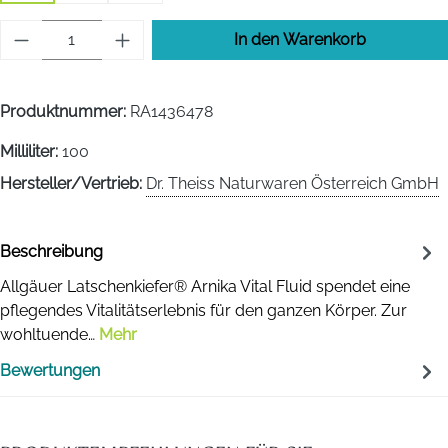
Produkt Anzahl: Gib den gewünschten Wert 
In den Warenkorb
Produktnummer:
RA1436478
Milliliter:
100
Hersteller/Vertrieb:
Dr. Theiss Naturwaren Österreich GmbH
Beschreibung
Allgäuer Latschenkiefer® Arnika Vital Fluid spendet eine
pflegendes Vitalitätserlebnis für den ganzen Körper. Zur
wohltuende…
Mehr
Bewertungen