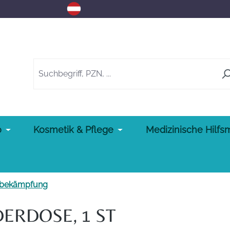
o
Kosmetik & Pflege
Medizinische Hilfsm
sbekämpfung
ERDOSE, 1 ST