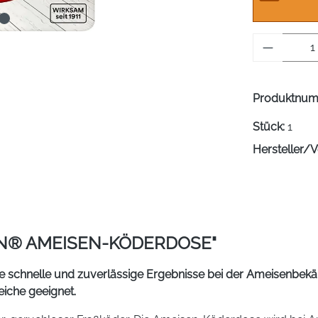
Produkt 
Produktnu
Stück:
1
Hersteller/V
N® AMEISEN-KÖDERDOSE"
e schnelle und zuverlässige Ergebnisse bei der Ameisenbekä
iche geeignet.