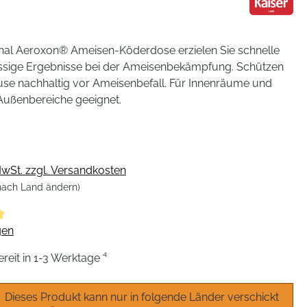
ginal Aeroxon® Ameisen-Köderdose erzielen Sie schnelle
ssige Ergebnisse bei der Ameisenbekämpfung. Schützen
use nachhaltig vor Ameisenbefall. Für Innenräume und
Außenbereiche geeignet.
 MwSt. zzgl. Versandkosten
 nach Land ändern)
liche Bewertung von 5 von 5 Sternen
gen
eit in 1-3 Werktage ⁴
Dieses Produkt kann nur in folgende Länder verschickt