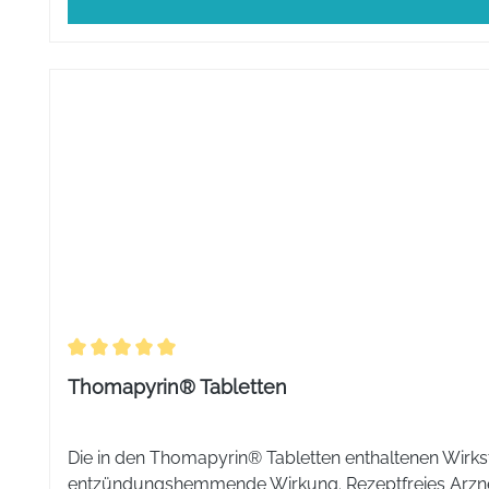
Durchschnittliche Bewertung von 5 von 5 Sternen
Thomapyrin® Tabletten
Die in den Thomapyrin® Tabletten enthaltenen Wirks
entzündungshemmende Wirkung. Rezeptfreies Arznei