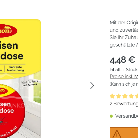
Mit der Ori
und zuverlä
Sie Ihr Zuha
geschützte 
4,48 €
Inhalt:
1 Stück
Preise inkl.
(Kann sich je
Durchschnitt
2 Bewertun
Versandber