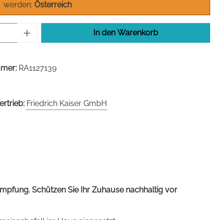
werden:
Österreich
Anzahl: Gib den gewünschten Wert ein od
In den Warenkorb
mmer:
RA1127139
ertrieb:
Friedrich Kaiser GmbH
mpfung. Schützen Sie Ihr Zuhause nachhaltig vor