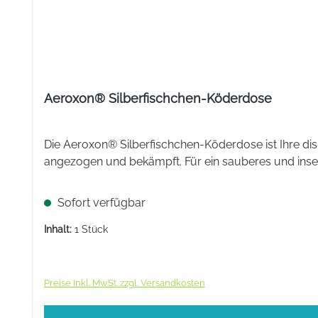
Biozidprodukte vorsichtig verwenden. Vor Gebrauch stets 
Die Dose mit einem harten Gegenstand (Münze o.ä.) an
Die geöffnete Köderdose auf die Laufwege der Ameisen
Dose, nur an wenigen Tagen (Eiweiß-Phase) wird die D
aufstellen.
Aeroxon® Silberfischchen-Köderdose
Nach wenigen Tagen ist das Nest ausgestorben.
Inhaltsstoffe
Die Aeroxon® Silberfischchen-Köderdose ist Ihre di
Wirkstoffe: Spinosad 0,8 mg/g (6,4 mg/Dose).
angezogen und bekämpft. Für ein sauberes und ins
Stück:
Sofort verfügbar
Inhalt:
1 Stück
Preise inkl. MwSt. zzgl. Versandkosten