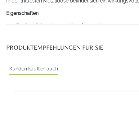
In der trittfesten Metalldose befindet sich ein wirkungsvo
Eigenschaften
Bekämpft Ameisen und Ameisennester
Zum Einsatz im Haus und auf der Terrasse
Geruchlos
PRODUKTEMPFEHLUNGEN FÜR SIE
Für alle Räume
Wirkungsweise
Kunden kauften auch
Durch den Geruch des Fraßköders werden Ameisen angelockt
der Königin stirbt der Ameisenstaat in kurzer Zeit aus. Da
Produktgalerie überspringen
Darreichungsform
Dose
Anwendung