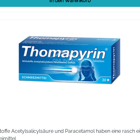
In den Warenkorb
toffe Acetylsalicylsäure und Paracetamol haben eine rasch e
mittel.