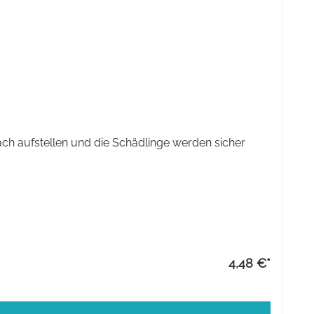
n Tagen (Kohlenhydrat-Phase) gehen die Ameisen in die
en. Bei sehr starkem Ameisenbefall mehrere Dosen
ch aufstellen und die Schädlinge werden sicher
4,48 €*