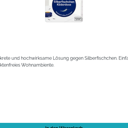
Etikett und Produktinformationen lesen.
 beiden seitlichen Markierungen eindrücken.
 stellen. Wählen Sie einen trockenen Platz aus. An fast alle
ose ignoriert. Lassen Sie deshalb die Dose längere Zeit steh
skrete und hochwirksame Lösung gegen Silberfischchen. Einfa
ektenfreies Wohnambiente.
1