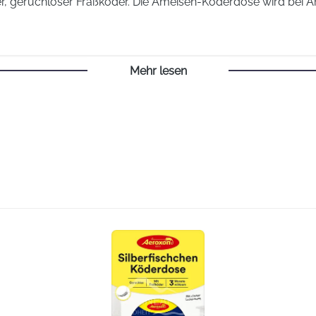
ller, geruchloser Fraßköder. Die Ameisen-Köderdose wird bei 
Mehr lesen
 und kriechen in die Dose hinein. Dort fressen sie den Köd
 die Ameisen im Nest sterben, wird das Problem auf saubere Art