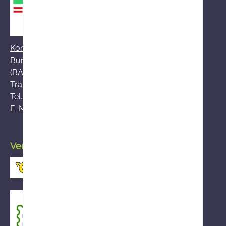
Kontakt zum BASG
Bundesamt für Sicherheit im Gesundheitswesen
(BASG), AGES-Medizinmarktaufsicht (AGES MEA)
Traisengasse 5, A-1200 Wien
Tel.:
+43 (0)50 555-36111
E-Mail:
fernabsatz@ages.at
Versand durch die österreichische Post