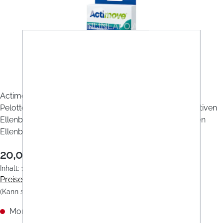
Abbildung/Farbe ähnlich
Actimove® Everyday Supports Ellenbogenbandage
Pelotten, Klebeband - Zur Unterstützung bei degenerativen
Ellenbogenerkrankungen, Überlastung und chronischen
Ellenbogenschmerzen.
20,00 €
Inhalt:
1 Stück
Preise inkl. MwSt. zzgl. Versandkosten
(Kann sich je nach Land ändern)
Momentan nicht verfügbar