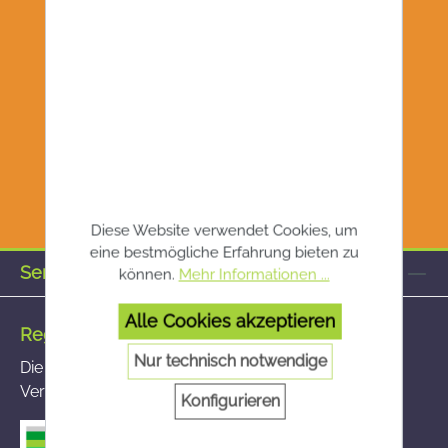
Diese Website verwendet Cookies, um
eine bestmögliche Erfahrung bieten zu
Service-Hotline
können.
Mehr Informationen ...
Alle Cookies akzeptieren
Registrierte Versandapotheke
Nur technisch notwendige
Die von Ihnen aufgerufene Versandapotheke ist im
Versandapothekenregister des BASG registriert
Konfigurieren