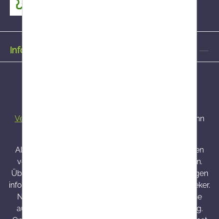
Informationen
Alle Preise inkl. gesetzl. Mehrwertsteuer zzgl.
Versandkosten
und ggf. Nachnahmegebühren, wenn
nicht anders angegeben.
Alle bei Onlineapo angebotenen Arzneimittel werden
von Österreich versendet und sind dort zugelassen.
Über Wirkung und mögliche unerwünschte Wirkungen
informieren Gebrauchsinformation, Arzt oder Apotheker.
Nahrungsergänzungsmittel sind kein Ersatz für eine
ausgewogene und abwechslungsreiche Ernährung.