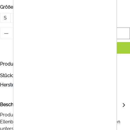
auswählen
Größe
S
M
L
XL
(Diese Option ist zurzeit nicht verfügbar.)
Benachrichtigen Sie mich
Produktnummer:
RA5263649
Stück:
1
Hersteller/Vertrieb:
Essity Austria GmbH
Beschreibung
Produktvorteile Actimove® Everyday Supports
Ellenbogenbandage PelottenAusgeprägte Kompression
unterstützt die Linderung von…
Mehr