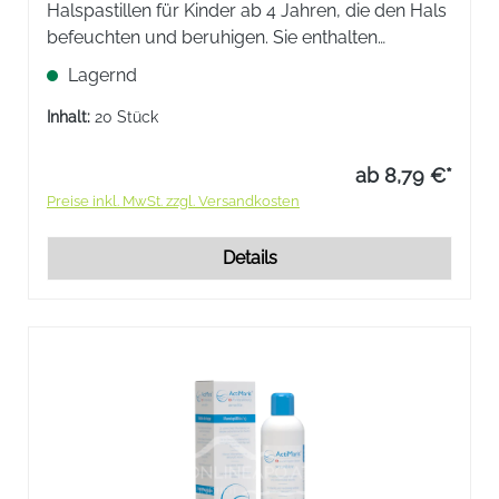
Halspastillen für Kinder ab 4 Jahren, die den Hals
befeuchten und beruhigen. Sie enthalten
Isländisch Moos, das sich wie ein Schutzfilm auf
Lagernd
die gereizte Schleimhaut legt und so vor weiteren
Reizungen schützt.
Inhalt:
20 Stück
ab 8,79 €*
Preise inkl. MwSt. zzgl. Versandkosten
Details