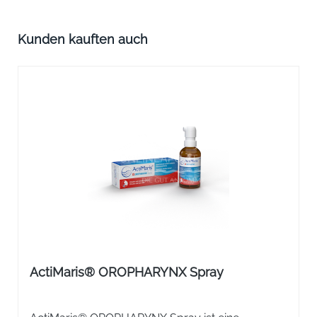
Produktgalerie überspringen
Kunden kauften auch
ActiMaris® OROPHARYNX Spray