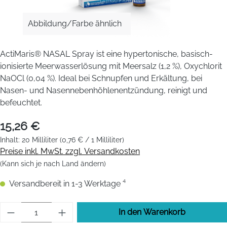
Abbildung/Farbe ähnlich
ActiMaris® NASAL Spray ist eine hypertonische, basisch-
ionisierte Meerwasserlösung mit Meersalz (1,2 %), Oxychlorit
NaOCl (0,04 %). Ideal bei Schnupfen und Erkältung, bei
Nasen- und Nasennebenhöhlenentzündung, reinigt und
befeuchtet.
15,26 €
Inhalt:
20 Milliliter
(0,76 € / 1 Milliliter)
Preise inkl. MwSt. zzgl. Versandkosten
(Kann sich je nach Land ändern)
Versandbereit in 1-3 Werktage ⁴
Produkt Anzahl: Gib den gewünschten Wert 
In den Warenkorb