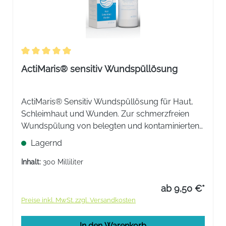
Durchschnittliche Bewertung von 5 von 5 Sternen
ActiMaris® sensitiv Wundspüllösung
ActiMaris® Sensitiv Wundspüllösung für Haut,
Schleimhaut und Wunden. Zur schmerzfreien
Wundspülung von belegten und kontaminierten
Wunden. Für die Reinigung und Befeuchtung
Lagernd
empfindlicher und irritierter Haut und
Schleimhaut.
Inhalt:
300 Milliliter
ab 9,50 €*
Preise inkl. MwSt. zzgl. Versandkosten
In den Warenkorb