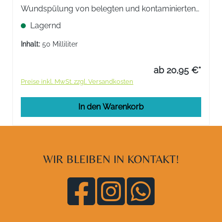
Wundspülung von belegten und kontaminierten
Wunden. Für die Reinigung und Befeuchtung
Lagernd
empfindlicher und irritierter Haut und
Schleimhaut.
Inhalt:
50 Milliliter
ab 20,95 €*
Preise inkl. MwSt. zzgl. Versandkosten
In den Warenkorb
WIR BLEIBEN IN KONTAKT!