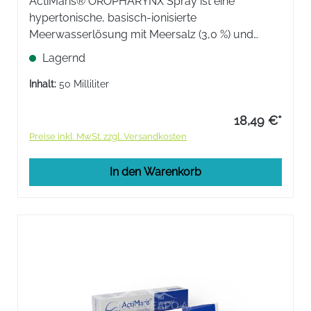
ActiMaris® OROPHARYNX Spray ist eine
hypertonische, basisch-ionisierte
Meerwasserlösung mit Meersalz (3,0 %) und
Oxychlorit NaOCl (0,2 %) und wirkt auf bio-
Lagernd
physikalischer Basis. Ideal bei Zahnfleisch- und
Schleimhautentzündungen,
Inhalt:
50 Milliliter
Schluckbeschwerden, uvm.
18,49 €*
Preise inkl. MwSt. zzgl. Versandkosten
In den Warenkorb