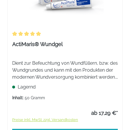
Durchschnittliche Bewertung von 5 von 5 Sternen
ActiMaris® Wundgel
Dient zur Befeuchtung von Wundfüllern, bzw. des
Wundgrundes und kann mit den Produkten der
modernen Wundversorgung kombiniert werden.
Hält die Wunde feucht, mit breitem
Lagernd
antimikrobiellem, antimykotischem und
geruchsminderndem Charakter.
Inhalt:
50 Gramm
ab 17,29 €*
Preise inkl. MwSt. zzgl. Versandkosten