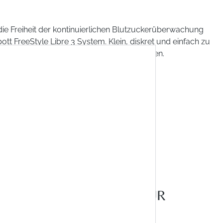
die Freiheit der kontinuierlichen Blutzuckerüberwachung
tt FreeStyle Libre 3 System. Klein, diskret und einfach zu
etet es präzise Ergebnisse ohne Fingerpiksen.
 €
 MwSt. zzgl. Versandkosten
 nach Land ändern)
liche Bewertung von 5 von 5 Sternen
g
nicht verfügbar
STIEREN NACHFOLGER FÜR
 ARTIKEL