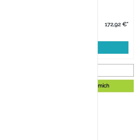
-Management.
ück
172,92 €*
 MwSt. zzgl. Versandkosten
In den Warenkorb
Benachrichtigen Sie mich
mmer:
RA5817740
ertrieb:
Labin GmbH