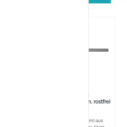
R
Kozbach Pharma 12R
Nagelmesser, 12,5 cm, rostfrei
,5 cm
anftes
Das Kozbach Pharma
h Pharma
Nagelmesser 12R (12,5 cm) aus