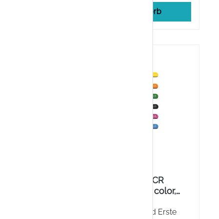
rb
In den Warenkorb
R
Kozbach Pharma 122CR
Pinzette, spitz, 9 cm, color,
,5 cm
rostfrei
rauen wie
Perfekt für Kosmetik und Erste