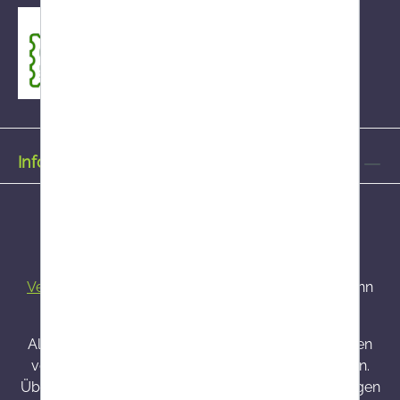
Informationen
Alle Preise inkl. gesetzl. Mehrwertsteuer zzgl.
Versandkosten
und ggf. Nachnahmegebühren, wenn
nicht anders angegeben.
Alle bei Onlineapo angebotenen Arzneimittel werden
von Österreich versendet und sind dort zugelassen.
Über Wirkung und mögliche unerwünschte Wirkungen