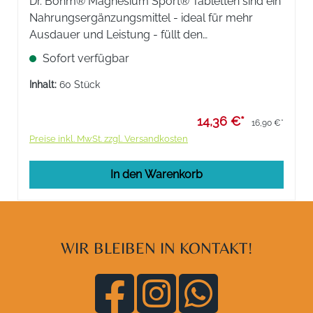
Dr. Böhm® Magnesium Sport® Tabletten sind ein
Nahrungsergänzungsmittel - ideal für mehr
Ausdauer und Leistung - füllt den
Magnesiumspeicher nachhaltig auf. Für Muskeln
Sofort verfügbar
und Energiestoffwechsel plus Kalium und Vitamin
C.
Inhalt:
60 Stück
14,36 €*
16,90 €*
Preise inkl. MwSt. zzgl. Versandkosten
In den Warenkorb
WIR BLEIBEN IN KONTAKT!