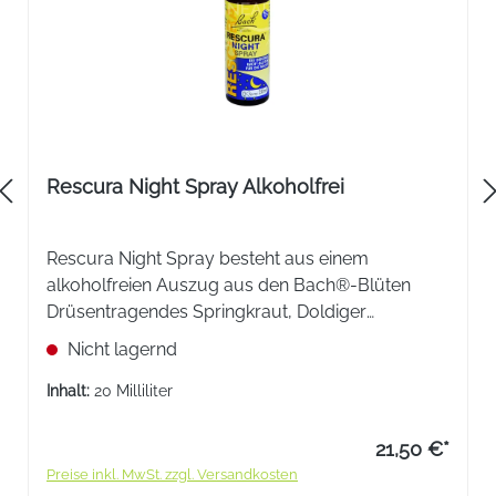
Rescura Night Spray Alkoholfrei
Rescura Night Spray besteht aus einem
alkoholfreien Auszug aus den Bach®-Blüten
Drüsentragendes Springkraut, Doldiger
Milchstern, Kirschpflaume, Gelbes
Nicht lagernd
Sonnenröschen, Weiße Waldrebe und Weiße
Kastanie.
Inhalt:
20 Milliliter
21,50 €*
Preise inkl. MwSt. zzgl. Versandkosten