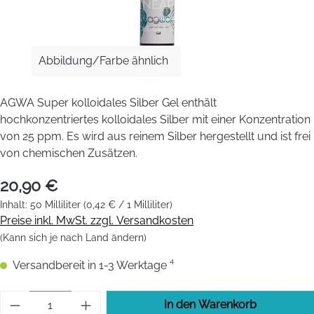
Abbildung/Farbe ähnlich
AGWA Super kolloidales Silber Gel enthält
hochkonzentriertes kolloidales Silber mit einer Konzentration
von 25 ppm. Es wird aus reinem Silber hergestellt und ist frei
von chemischen Zusätzen.
20,90 €
Inhalt:
50 Milliliter
(0,42 € / 1 Milliliter)
Preise inkl. MwSt. zzgl. Versandkosten
(Kann sich je nach Land ändern)
Versandbereit in 1-3 Werktage ⁴
Produkt Anzahl: Gib den gewünschten Wert 
In den Warenkorb