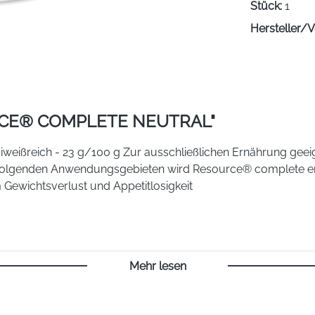
Stück:
1
Hersteller/V
CE® COMPLETE NEUTRAL"
weißreich - 23 g/100 g Zur ausschließlichen Ernährung geei
ei folgenden Anwendungsgebieten wird Resource® complete
wichtsverlust und Appetitlosigkeit
Mehr lesen
llen Energie- und Nährstoffbedarf des Patienten sowie der Ar
weisung. Zur ergänzenden Ernährung: 1-3 Portionen täglich.; 