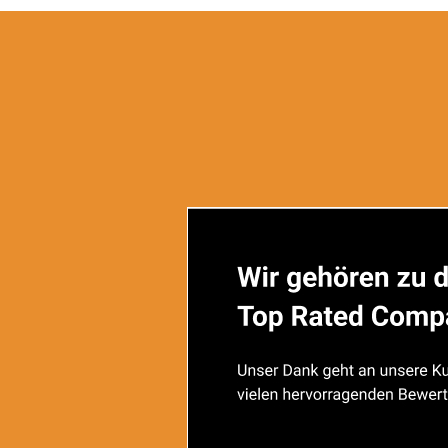
mehrere Portionen in Flüssigkeit (Wasser oder Tee) aufl
einrühren (z.B. Suppen, Pürees, Joghurt). Der typische G
Inhaltsstoffe
Maltodextrin, Milcheiweiß, Mager- und Vollmilchpulver, Sac
Natriumcitrat, Calci- umcarbonat, Magnesiumcarbonat, N
liumiodid, Natriumselenit, Chromchlorid, Natriumflu- orid), 
D, B12), Andioxidationsmittel (E 304, E 307, enthält Sojalecit
Geschmack:
Neutr
Stück:
1