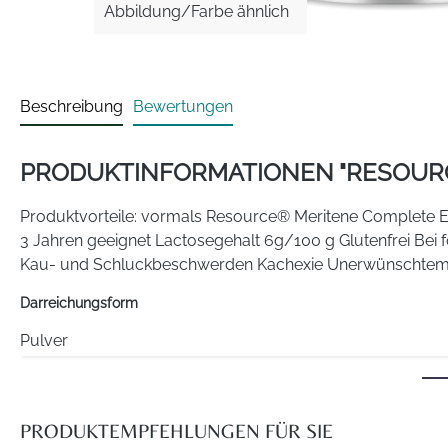
Abbildung/Farbe ähnlich
Beschreibung
Bewertungen
PRODUKTINFORMATIONEN "RESOUR
Produktvorteile: vormals Resource® Meritene Complete Ei
3 Jahren geeignet Lactosegehalt 6g/100 g Glutenfrei B
Kau- und Schluckbeschwerden Kachexie Unerwünschtem Ge
Darreichungsform
Pulver
Anwendung
Dosierung: Die Dosierung richtet sich nach dem individue
PRODUKTEMPFEHLUNGEN FÜR SIE
Ernährung: 7-8 Portionen täglich oder gemäß ärztlicher An