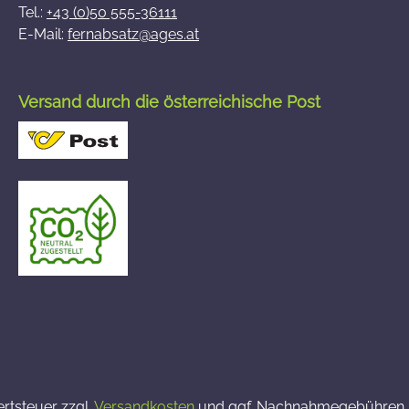
Tel.:
+43 (0)50 555-36111
E-Mail:
fernabsatz@ages.at
Versand durch die österreichische Post
ertsteuer zzgl.
Versandkosten
und ggf. Nachnahmegebühren, 