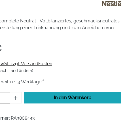
omplete Neutral - Vollbilanziertes, geschmacksneutrales
Herstellung einer Trinknahrung und zum Anreichern von
€
 MwSt. zzgl. Versandkosten
 nach Land ändern)
eit in 1-3 Werktage ⁴
Anzahl: Gib den gewünschten Wert ein od
In den Warenkorb
mmer:
RA3868443