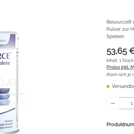
Resource® c
Pulver zur 
Speisen.
53,65 
Inhalt:
1 Stück
Preise inkl.
(Kann sich je
Versandber
Produkt 
Produktnu