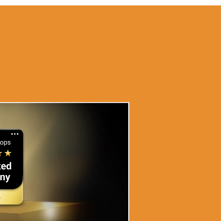
te einfach in warme und kalte Speisen oder Getränke
dabei nicht verändert.
lch)), Mineralstoffe (Kaliumcitrat, Kaliumchlorid,
hat, Kupfergluconat, Mangansulfat, Natriummolybdat, Ka-
 Pantothensäure, Niacin, B1, B6, B2, A, Folsäure, K, Biotin,