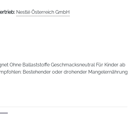
ertrieb:
Nestlé Österreich GmbH
gnet Ohne Ballaststoffe Geschmacksneutral Für Kinder ab
 empfohlen: Bestehender oder drohender Mangelernährung
t und Schwere der Erkrankung. Zur ausschließlichen
Zubereitung: Zur Herstellung einer Trinknahrung eine oder