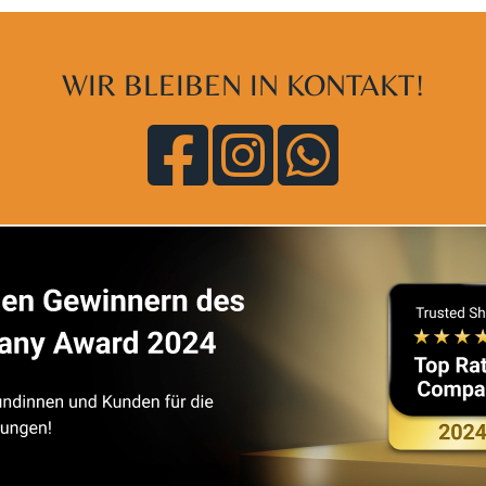
ösen. Zur ergänzenden Ernährung lässt sich Resource® comple
eschmack, das Aroma und die Konsistenz der Nahrung werden 
WIR BLEIBEN IN KONTAKT!
charose, pflanzliche Öle (Raps- öl, Sonnenblumenöl (enthält Mi
atriumchlorid, Eisenpyrophosphat, Zinksulfat, Calciumphosp
Glucosesirup, Emulgator (E 472b, Sojalecithin), Vitamine (C, E,
hin), Trennmittel (E341). Allergene: Soja, Milch
al