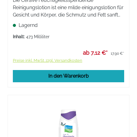
Die CeraVe Feuchtigkeitsspendende
Reinigungslotion ist eine milde einigungslotion für
Gesicht und Körper, die Schmutz und Fett sanft
entfernt und gleichzeitig die Hautfeuchtigkeit
Lagernd
erhält und die Hautschutzbarriere stärkt. Nicht
schäumende Formel.
Inhalt:
473 Milliliter
ab 7,12 €*
17,90 €*
Preise inkl. MwSt. zzgl. Versandkosten
In den Warenkorb