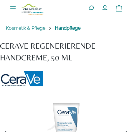
Zum Hauptinhalt springen
Warenko
Kosmetik & Pflege
Handpflege
CERAVE REGENERIERENDE
HANDCREME, 50 ML
Bildergalerie überspringen