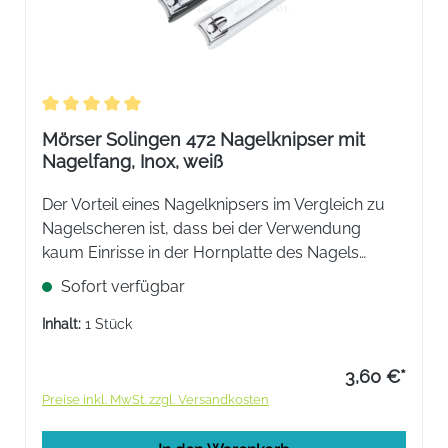
Durchschnittliche Bewertung von 5 von 5 Sternen
Mörser Solingen 472 Nagelknipser mit
Nagelfang, Inox, weiß
Der Vorteil eines Nagelknipsers im Vergleich zu
Nagelscheren ist, dass bei der Verwendung
kaum Einrisse in der Hornplatte des Nagels
entstehen. Der Nagel wird nicht einseitig belastet,
Sofort verfügbar
wie es bei Scheren üblich ist, der Druck durch die
parallelen Schneidflächen wird vielmehr auf die
Inhalt:
1 Stück
abzutrennenden Nagelteile gleichmäßig
verteilt.Nagelknipser, ca. 7cmMit praktischem
3,60 €*
NagelfangDer Nagelknipser mit Nagelfang liegt
Preise inkl. MwSt. zzgl. Versandkosten
angenehm in der Hand und verhindert das
Umherfliegen geschnittener Nägel.Edelstahl