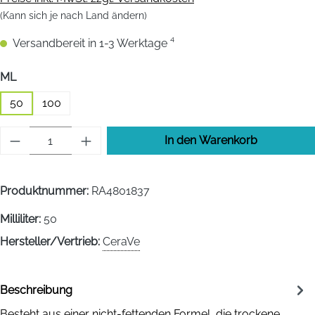
(Kann sich je nach Land ändern)
Versandbereit in 1-3 Werktage ⁴
auswählen
ML
50
100
Produkt Anzahl: Gib den gewünschten Wert 
In den Warenkorb
Produktnummer:
RA4801837
Milliliter:
50
Hersteller/Vertrieb:
CeraVe
Beschreibung
Besteht aus einer nicht-fettenden Formel, die trockene,