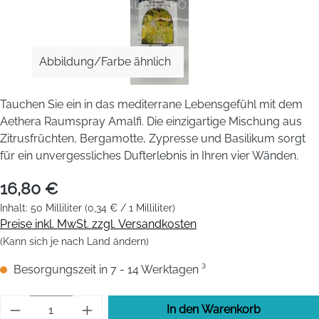
Abbildung/Farbe ähnlich
Tauchen Sie ein in das mediterrane Lebensgefühl mit dem
Aethera Raumspray Amalfi. Die einzigartige Mischung aus
Zitrusfrüchten, Bergamotte, Zypresse und Basilikum sorgt
für ein unvergessliches Dufterlebnis in Ihren vier Wänden.
16,80 €
Inhalt:
50 Milliliter
(0,34 € / 1 Milliliter)
Preise inkl. MwSt. zzgl. Versandkosten
(Kann sich je nach Land ändern)
Besorgungszeit in 7 - 14 Werktagen ³
Produkt Anzahl: Gib den gewünschten Wert 
In den Warenkorb