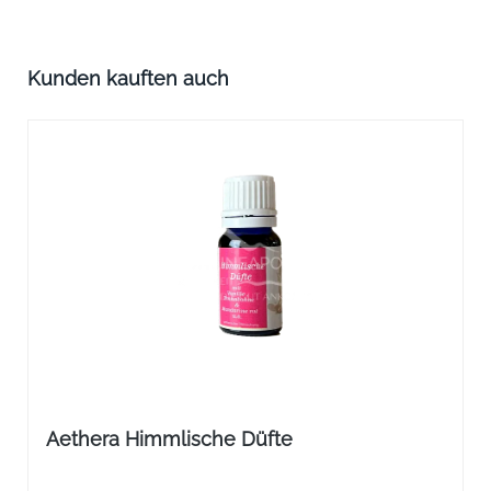
Produktgalerie überspringen
Kunden kauften auch
Aethera Himmlische Düfte