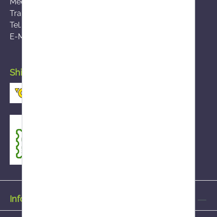
Medical Market Surveillance (AGES MEA)
Traisengasse 5, A-1200 Vienna
Tel.:
+43 (0)50 555-36111
E-Mail:
fernabsatz@ages.at
Shipping by Austrian Post
Information on