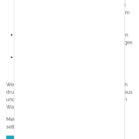
Vertragsabschluss geliefert werden können und
deren aktueller Wert von Schwankungen auf dem
Markt abhängt, auf die der Unternehmer keinen
Einfluss hat.
Artikel die als Bündelpackungen geliefert werden
oder Produkte die zu Bundles, Sets oder Packages
zusammengefasst sind.
Durch den Fernabsatz verkaufte Arzneimittel
(gekennzeichnet durch den Aufdruck
"Apothekenpflichtig").
Wenn sie von dem Vertrag zurücktreten wollen, dann
drucken Sie bitte dieses Muster-Rückgabeformular aus
und legen es dem Paket mit der zurückzusendenden
Ware bei.
Mehr Details finden Sie auf dem Rückgabeformular
selbst.