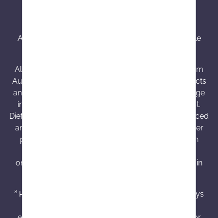
All prices incl. VAT plus
shipping costs
and possible
delivery charges, if not stated otherwise.
All medicines offered by Onlineapo are shipped from
Austria and are approved there. Information on effects
and possible side effects can be found in the package
insert, or obtained from your doctor or pharmacist.
Dietary supplements are not a substitute for a balanced
and varied diet. Onlineapo.at is an internet mail-order
pharmacy licensed in Austria with headquarters in
Austria. The product information provided on
onlineapo.at is intended exclusively for customers in
Austria.
³ Products with a delivery time of 7 - 14 working days
are specially ordered for customers. These are
excluded from the right of withdrawal, exchange or