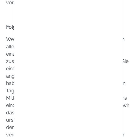
vor Ablauf der Widerrufsfrist absenden.
Folgen des Widerrufs
Wenn Sie diesen Vertrag widerrufen, haben wir Ihnen
alle Zahlungen, die wir von Ihnen erhalten haben,
einschließlich der Lieferkosten (mit Ausnahme der
zusätzlichen Kosten, die sich daraus ergeben, dass Sie
eine andere Art der Lieferung als die von uns
angebotene, günstigste Standardlieferung gewählt
haben), unverzüglich und spätestens binnen vierzehn
Tagen ab dem Tag zurückzuzahlen, an dem die
Mitteilung über Ihren Widerruf dieses Vertrags bei uns
eingegangen ist. Für diese Rückzahlung verwenden wir
dasselbe Zahlungsmittel, das Sie bei der
ursprünglichen Transaktion eingesetzt haben, es sei
denn, mit Ihnen wurde ausdrücklich etwas anderes
vereinbart; in keinem Fall werden Ihnen wegen dieser