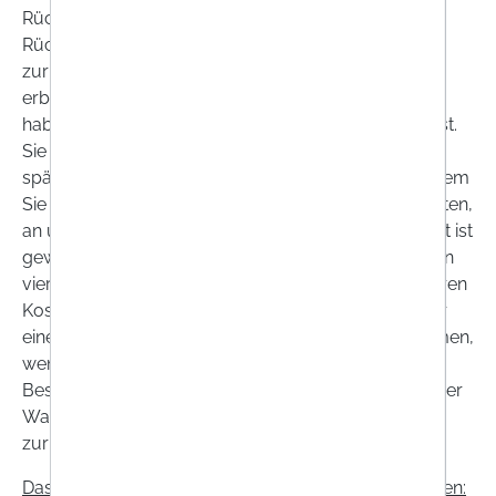
Rückzahlung Entgelte berechnet. Wir können die
Rückzahlung verweigern, bis wir die Waren wieder
zurückerhalten haben oder bis Sie den Nachweis
erbracht haben, dass Sie die Waren zurückgesandt
haben, je nachdem, welches der frühere Zeitpunkt ist.
Sie haben die Waren unverzüglich und in jedem Fall
spätestens binnen vierzehn Tagen ab dem Tag, an dem
Sie uns über den Widerruf dieses Vertrags unterrichten,
an uns zurückzusenden oder zu übergeben. Die Frist ist
gewahrt, wenn Sie die Waren vor Ablauf der Frist von
vierzehn Tagen absenden. Sie tragen die unmittelbaren
Kosten der Rücksendung der Waren. Sie müssen für
einen etwaigen Wertverlust der Waren nur aufkommen,
wenn dieser Wertverlust auf einen zur Prüfung der
Beschaffenheit, Eigenschaften und Funktionsweise der
Waren nicht notwendigen Umgang mit ihnen
zurückzuführen ist.
Das Widerrufsrecht besteht
nicht
bei folgenden Waren: