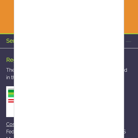
Service hotline
Registered mail-order pharmacy
The mail-order pharmacy you accessed is registered
in the BASG mail-order pharmacy register
Contact BASG
Federal Office for Safety in Health Care (BASG), AGES