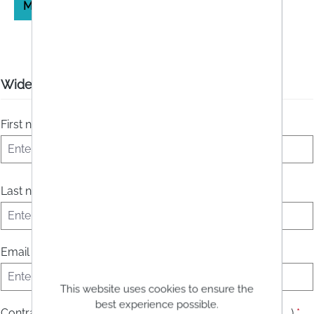
Muster-Rückgabeformular
Widerruf
First name
*
Last name
*
Email address
*
This website uses cookies to ensure the
best experience possible.
Contract number (order number, subscription number, ...)
*