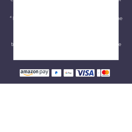
cancellation after an order has been placed.
⁴ Min. one piece in stock, for reorders - delivery time
approx. 7 - 14 working days.
Please note: English texts were created using AI
translation. We apologize for any inaccuracies. The
German version remains the official reference.