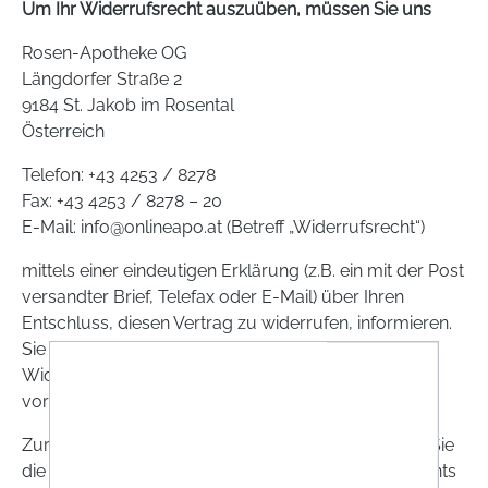
Um Ihr Widerrufsrecht auszuüben, müssen Sie uns
Rosen-Apotheke OG
Längdorfer Straße 2
9184 St. Jakob im Rosental
Österreich
Telefon: +43 4253 / 8278
Fax: +43 4253 / 8278 – 20
E-Mail: info@onlineapo.at (Betreff „Widerrufsrecht“)
mittels einer eindeutigen Erklärung (z.B. ein mit der Post
versandter Brief, Telefax oder E-Mail) über Ihren
Entschluss, diesen Vertrag zu widerrufen, informieren.
Sie können dafür das beigefügte Muster-
Widerrufsformular verwenden, das jedoch nicht
vorgeschrieben ist.
Zur Wahrung der Widerrufsfrist reicht es aus, dass Sie
die Mitteilung über die Ausübung des Widerrufsrechts